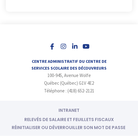
I
L
Y
n
i
o
s
n
u
t
k
t
a
e
u
CENTRE ADMINISTRATIF DU CENTRE DE
g
d
b
SERVICES SCOLAIRE DES DÉCOUVREURS
r
i
e
100-945, Avenue Wolfe
a
n
m
-
Québec (Québec) G1V 4E2
i
Téléphone : (418) 652-2121
n
INTRANET
RELEVÉS DE SALAIRE ET FEUILLETS FISCAUX
RÉINITIALISER OU DÉVERROUILLER SON MOT DE PASSE