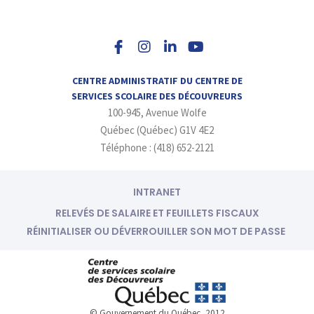
I
L
Y
n
i
o
s
n
u
t
k
t
a
e
u
CENTRE ADMINISTRATIF DU CENTRE DE
g
d
b
SERVICES SCOLAIRE DES DÉCOUVREURS
r
i
e
100-945, Avenue Wolfe
a
n
m
-
Québec (Québec) G1V 4E2
i
Téléphone : (418) 652-2121
n
INTRANET
RELEVÉS DE SALAIRE ET FEUILLETS FISCAUX
RÉINITIALISER OU DÉVERROUILLER SON MOT DE PASSE
© Gouvernement du Québec, 2012