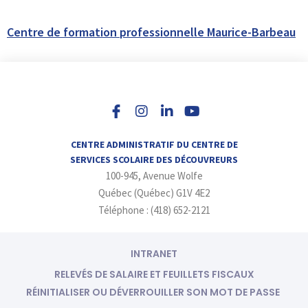
Centre de formation professionnelle Maurice-Barbeau
I
L
Y
n
i
o
s
n
u
t
k
t
a
e
u
CENTRE ADMINISTRATIF DU CENTRE DE
g
d
b
SERVICES SCOLAIRE DES DÉCOUVREURS
r
i
e
100-945, Avenue Wolfe
a
n
m
-
Québec (Québec) G1V 4E2
i
Téléphone : (418) 652-2121
n
INTRANET
RELEVÉS DE SALAIRE ET FEUILLETS FISCAUX
RÉINITIALISER OU DÉVERROUILLER SON MOT DE PASSE