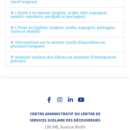
(neuf langues)
L'école à la maison (anglais, arabe, dari, espagnol,
swahili, mandarin, pendjabi et portugais)
L'hiver au Québec (anglais, arabe, espagnol, portugais,
russe et swahili)
Informations sur la rentrée (outils disponibles en
plusieurs langues)
Gratuité scolaire des élèves en situation d’immigration
précaire
I
L
Y
n
i
o
s
n
u
t
k
t
a
e
u
CENTRE ADMINISTRATIF DU CENTRE DE
g
d
b
SERVICES SCOLAIRE DES DÉCOUVREURS
r
i
e
100-945, Avenue Wolfe
a
n