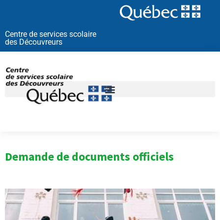
Aller
au
contenu
Centre de services scolaire
des Découvreurs
Demande de documents officiels