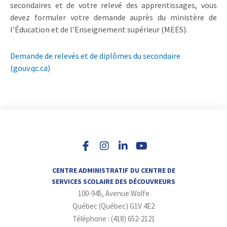
secondaires et de votre relevé des apprentissages, vous
devez formuler votre demande auprès du ministère de
l’Éducation et de l’Enseignement supérieur (MEES).
Demande de relevés et de diplômes du secondaire
(gouv.qc.ca)
I
L
Y
n
i
o
s
n
u
t
k
t
a
e
u
CENTRE ADMINISTRATIF DU CENTRE DE
g
d
b
SERVICES SCOLAIRE DES DÉCOUVREURS
r
i
e
100-945, Avenue Wolfe
a
n
m
-
Québec (Québec) G1V 4E2
i
Téléphone : (418) 652-2121
n