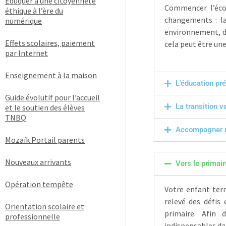
Éduquer à une citoyenneté
Commencer l’éco
éthique à l’ère du
changements : la
numérique
environnement, de
Effets scolaires, paiement
cela peut être une
par Internet
Enseignement à la maison
L'éducation pr
Guide évolutif pour l’accueil
La transition ve
et le soutien des élèves
TNBQ
Accompagner mo
Mozaïk Portail parents
Nouveaux arrivants
Vers le primair
Opération tempête
Votre enfant term
relevé des défis
Orientation scolaire et
primaire. Afin 
professionnelle
indispensables da