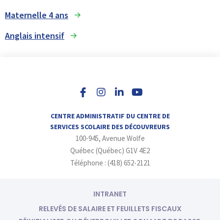
Maternelle 4 ans
Anglais intensif
I
L
Y
n
i
o
s
n
u
t
k
t
a
e
u
CENTRE ADMINISTRATIF DU CENTRE DE
g
d
b
SERVICES SCOLAIRE DES DÉCOUVREURS
r
i
e
100-945, Avenue Wolfe
a
n
m
-
Québec (Québec) G1V 4E2
i
Téléphone : (418) 652-2121
n
INTRANET
RELEVÉS DE SALAIRE ET FEUILLETS FISCAUX