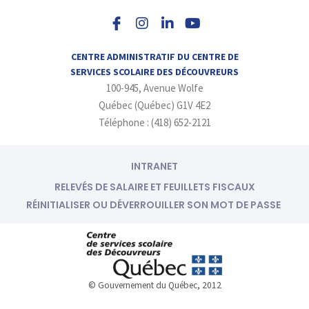
n
i
o
s
n
u
t
k
t
a
e
u
CENTRE ADMINISTRATIF DU CENTRE DE
g
d
b
SERVICES SCOLAIRE DES DÉCOUVREURS
r
i
e
100-945, Avenue Wolfe
a
n
m
-
Québec (Québec) G1V 4E2
i
Téléphone : (418) 652-2121
n
INTRANET
RELEVÉS DE SALAIRE ET FEUILLETS FISCAUX
RÉINITIALISER OU DÉVERROUILLER SON MOT DE PASSE
© Gouvernement du Québec, 2012