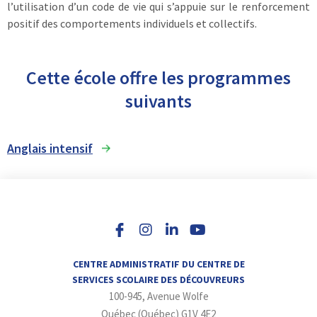
l’utilisation d’un code de vie qui s’appuie sur le renforcement
positif des comportements individuels et collectifs.
Cette école offre les programmes
suivants
Anglais intensif
I
L
Y
n
i
o
s
n
u
t
k
t
a
e
u
CENTRE ADMINISTRATIF DU CENTRE DE
g
d
b
SERVICES SCOLAIRE DES DÉCOUVREURS
r
i
e
100-945, Avenue Wolfe
a
n
m
-
Québec (Québec) G1V 4E2