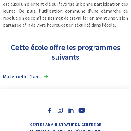
est aussi un élément clé qui favorise la bonne participation des
jeunes. De plus, l’utilisation commune d’une démarche de
résolution de conflits permet de travailler en ayant une vision
partagée afin de vivre heureux et en sécurité dans l’école.
Cette école offre les programmes
suivants
Maternelle 4 ans
I
L
Y
n
i
o
s
n
u
t
k
t
a
e
u
CENTRE ADMINISTRATIF DU CENTRE DE
g
d
b
SERVICES SCOLAIRE DES DÉCOUVREURS