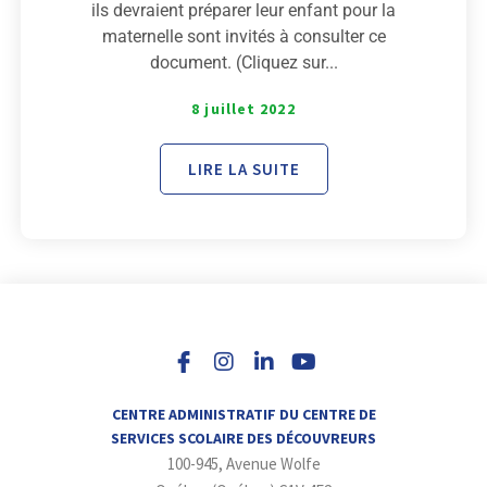
ils devraient préparer leur enfant pour la
maternelle sont invités à consulter ce
document. (Cliquez sur...
8 juillet 2022
LIRE LA SUITE
I
L
Y
n
i
o
s
n
u
t
k
t
a
e
u
CENTRE ADMINISTRATIF DU CENTRE DE
g
d
b
SERVICES SCOLAIRE DES DÉCOUVREURS
r
i
e
100-945, Avenue Wolfe
a
n