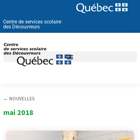
Aller
au
contenu
Centre de services scolaire
des Découvreurs
← NOUVELLES
mai 2018
Page
Page
Page
Page