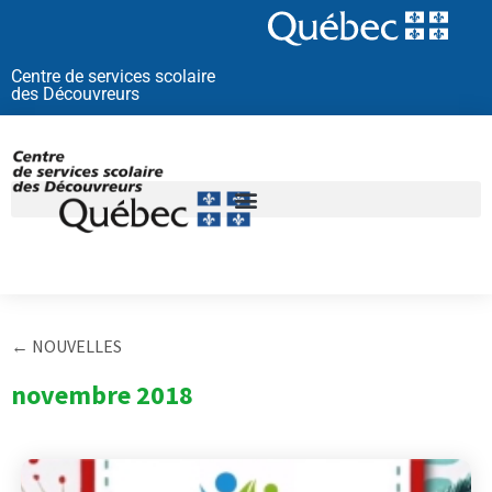
Aller
au
contenu
Centre de services scolaire
des Découvreurs
← NOUVELLES
novembre 2018
Page
Page
Page