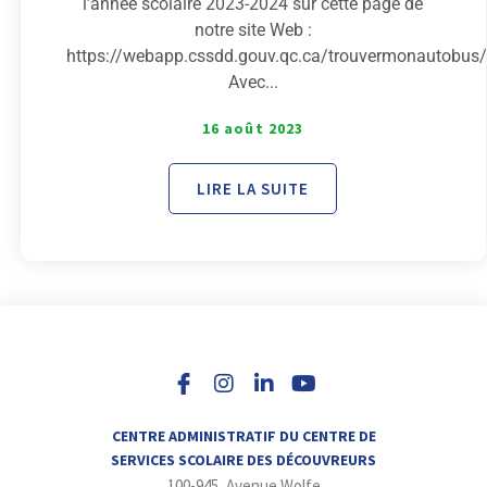
l’année scolaire 2023-2024 sur cette page de
notre site Web :
https://webapp.cssdd.gouv.qc.ca/trouvermonautobus/
Avec...
16 août 2023
LIRE LA SUITE
I
L
Y
n
i
o
s
n
u
t
k
t
a
e
u
CENTRE ADMINISTRATIF DU CENTRE DE
g
d
b
SERVICES SCOLAIRE DES DÉCOUVREURS
r
i
e
100-945, Avenue Wolfe