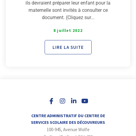
ils devraient préparer leur enfant pour la
maternelle sont invités à consulter ce
document. (Cliquez sur...
8 juillet 2022
LIRE LA SUITE
I
L
Y
n
i
o
s
n
u
t
k
t
a
e
u
CENTRE ADMINISTRATIF DU CENTRE DE
g
d
b
SERVICES SCOLAIRE DES DÉCOUVREURS
r
i
e
100-945, Avenue Wolfe
a
n