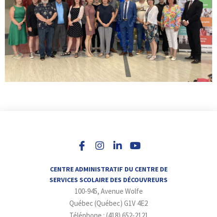
I
L
Y
n
i
o
s
n
u
t
k
t
a
e
u
CENTRE ADMINISTRATIF DU CENTRE DE
g
d
b
SERVICES SCOLAIRE DES DÉCOUVREURS
r
i
e
100-945, Avenue Wolfe
a
n
m
-
Québec (Québec) G1V 4E2
i
Téléphone : (418) 652-2121