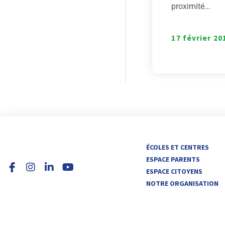
proximité...
17 février 20
I
L
Y
ÉCOLES ET CENTRES
n
i
o
ESPACE PARENTS
s
n
u
ESPACE CITOYENS
t
k
t
NOTRE ORGANISATION
a
e
u
g
d
b
r
i
e
a
n