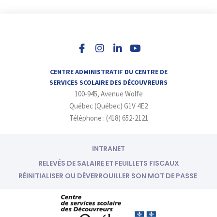
I
L
Y
n
i
o
s
n
u
t
k
t
a
e
u
CENTRE ADMINISTRATIF DU CENTRE DE
g
d
b
SERVICES SCOLAIRE DES DÉCOUVREURS
r
i
e
100-945, Avenue Wolfe
a
n
m
-
Québec (Québec) G1V 4E2
i
Téléphone : (418) 652-2121
n
INTRANET
RELEVÉS DE SALAIRE ET FEUILLETS FISCAUX
RÉINITIALISER OU DÉVERROUILLER SON MOT DE PASSE