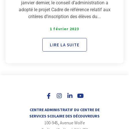
janvier dernier, le conseil d’administration a
adopté le projet Cadre de référence relatif aux
critères d’inscription des élèves du...
1 février 2023
LIRE LA SUITE
I
L
Y
n
i
o
s
n
u
t
k
t
a
e
u
CENTRE ADMINISTRATIF DU CENTRE DE
g
d
b
SERVICES SCOLAIRE DES DÉCOUVREURS
r
i
e
100-945, Avenue Wolfe
a
n