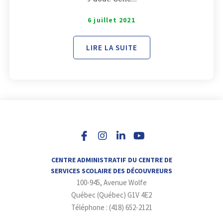
6 juillet 2021
LIRE LA SUITE
I
L
Y
n
i
o
s
n
u
t
k
t
a
e
u
CENTRE ADMINISTRATIF DU CENTRE DE
g
d
b
SERVICES SCOLAIRE DES DÉCOUVREURS
r
i
e
100-945, Avenue Wolfe
a
n
m
-
Québec (Québec) G1V 4E2
i
Téléphone : (418) 652-2121
n