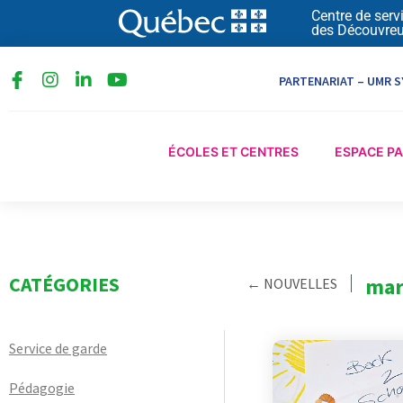
Aller
Centre de serv
des Découvreu
au
contenu
I
L
Y
PARTENARIAT – UMR S
n
i
o
s
n
u
t
k
t
a
e
u
ÉCOLES ET CENTRES
ESPACE P
g
d
b
r
i
e
a
n
m
-
i
n
CATÉGORIES
mar
← NOUVELLES
Service de garde
Pédagogie