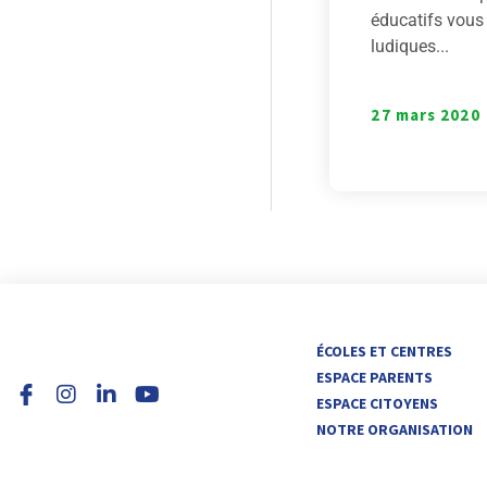
éducatifs vous
ludiques...
27 mars 2020
I
L
Y
ÉCOLES ET CENTRES
n
i
o
ESPACE PARENTS
s
n
u
ESPACE CITOYENS
t
k
t
NOTRE ORGANISATION
a
e
u
g
d
b
r
i
e