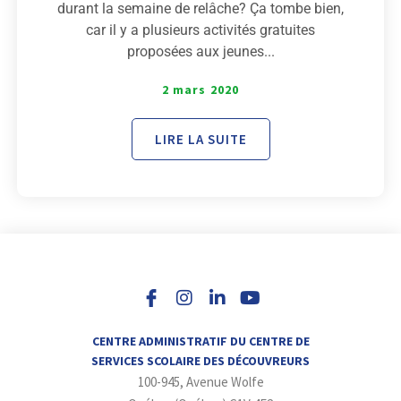
durant la semaine de relâche? Ça tombe bien,
car il y a plusieurs activités gratuites
proposées aux jeunes...
2 mars 2020
LIRE LA SUITE
I
L
Y
n
i
o
s
n
u
t
k
t
a
e
u
CENTRE ADMINISTRATIF DU CENTRE DE
g
d
b
SERVICES SCOLAIRE DES DÉCOUVREURS
r
i
e
100-945, Avenue Wolfe
a
n