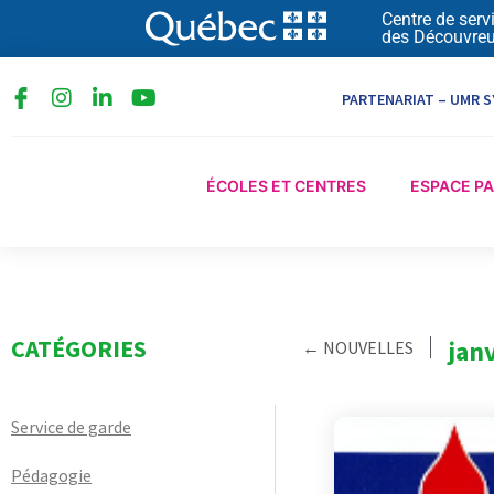
Aller
Centre de serv
des Découvreu
au
contenu
I
L
Y
PARTENARIAT – UMR S
n
i
o
s
n
u
t
k
t
a
e
u
ÉCOLES ET CENTRES
ESPACE P
g
d
b
r
i
e
a
n
m
-
i
n
CATÉGORIES
jan
← NOUVELLES
Service de garde
Pédagogie