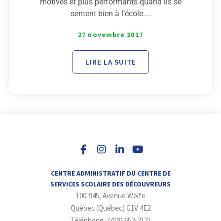
motivés et plus performants quand ils se
sentent bien à l’école....
27 novembre 2017
LIRE LA SUITE
I
L
Y
n
i
o
s
n
u
t
k
t
a
e
u
CENTRE ADMINISTRATIF DU CENTRE DE
g
d
b
SERVICES SCOLAIRE DES DÉCOUVREURS
r
i
e
100-945, Avenue Wolfe
a
n
m
-
Québec (Québec) G1V 4E2
i
Téléphone : (418) 652-2121