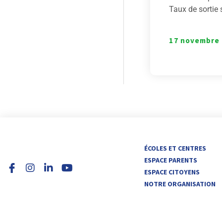
Taux de sortie 
17 novembre
I
L
Y
ÉCOLES ET CENTRES
n
i
o
ESPACE PARENTS
s
n
u
ESPACE CITOYENS
t
k
t
NOTRE ORGANISATION
a
e
u
g
d
b
r
i
e
a
n