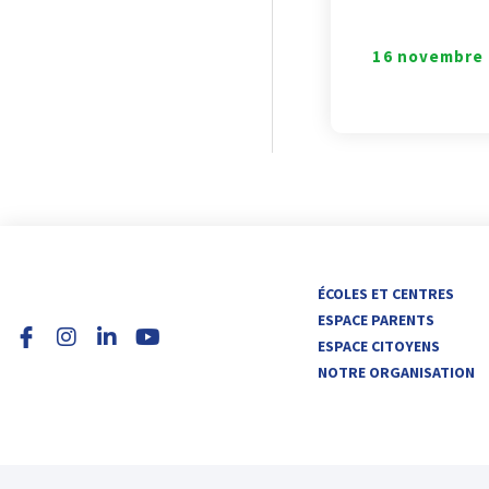
16 novembre
I
L
Y
ÉCOLES ET CENTRES
n
i
o
ESPACE PARENTS
s
n
u
ESPACE CITOYENS
t
k
t
NOTRE ORGANISATION
a
e
u
g
d
b
r
i
e
a
n
m
-
i