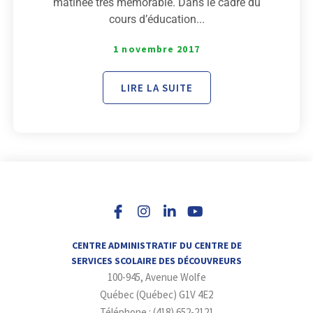
matinée très mémorable. Dans le cadre du
cours d’éducation...
1 novembre 2017
LIRE LA SUITE
I
L
Y
n
i
o
s
n
u
t
k
t
a
e
u
CENTRE ADMINISTRATIF DU CENTRE DE
g
d
b
SERVICES SCOLAIRE DES DÉCOUVREURS
r
i
e
100-945, Avenue Wolfe
a
n
m
-
Québec (Québec) G1V 4E2
i
Téléphone : (418) 652-2121