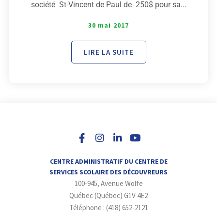
société St-Vincent de Paul de 250$ pour sa...
30 mai 2017
LIRE LA SUITE
I
L
Y
n
i
o
s
n
u
t
k
t
a
e
u
CENTRE ADMINISTRATIF DU CENTRE DE
g
d
b
SERVICES SCOLAIRE DES DÉCOUVREURS
r
i
e
100-945, Avenue Wolfe
a
n
m
-
Québec (Québec) G1V 4E2
i
Téléphone : (418) 652-2121
n