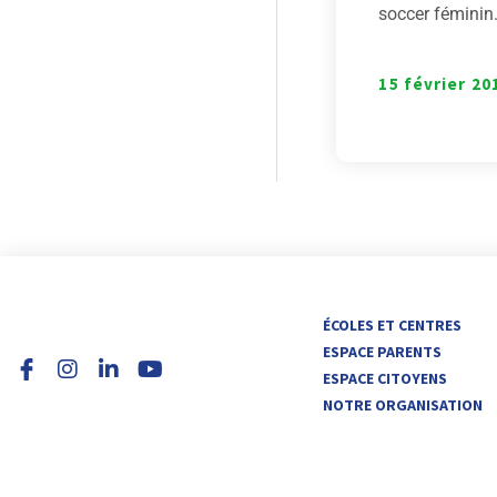
soccer féminin.
15 février 20
I
L
Y
ÉCOLES ET CENTRES
n
i
o
ESPACE PARENTS
s
n
u
ESPACE CITOYENS
t
k
t
NOTRE ORGANISATION
a
e
u
g
d
b
r
i
e
a
n