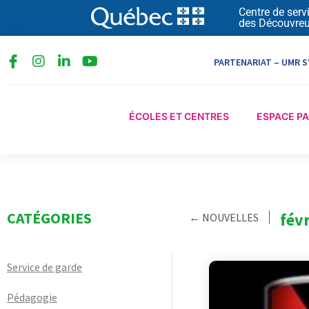
Aller
Centre de serv
des Découvreu
au
contenu
I
L
Y
PARTENARIAT – UMR S
n
i
o
s
n
u
t
k
t
a
e
u
ÉCOLES ET CENTRES
ESPACE P
g
d
b
r
i
e
a
n
m
-
i
n
CATÉGORIES
févr
← NOUVELLES
Service de garde
Pédagogie