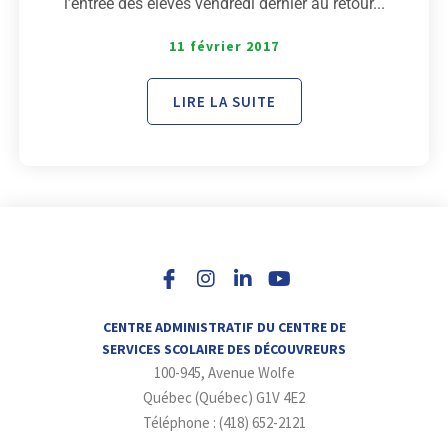
l’entrée des élèves vendredi dernier au retour...
11 février 2017
LIRE LA SUITE
I
L
Y
n
i
o
s
n
u
t
k
t
a
e
u
CENTRE ADMINISTRATIF DU CENTRE DE
g
d
b
SERVICES SCOLAIRE DES DÉCOUVREURS
r
i
e
100-945, Avenue Wolfe
a
n
m
-
Québec (Québec) G1V 4E2
i
Téléphone : (418) 652-2121
n