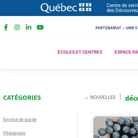
Aller
Centre de serv
des Découvreu
au
contenu
I
L
Y
PARTENARIAT – UMR S
n
i
o
s
n
u
t
k
t
a
e
u
ÉCOLES ET CENTRES
ESPACE P
g
d
b
r
i
e
a
n
m
-
i
n
CATÉGORIES
déc
← NOUVELLES
Service de garde
Pédagogie