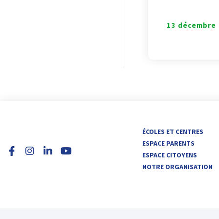
13 décembre 
I
L
Y
ÉCOLES ET CENTRES
n
i
o
ESPACE PARENTS
s
n
u
ESPACE CITOYENS
t
k
t
NOTRE ORGANISATION
a
e
u
g
d
b
r
i
e
a
n
m
-
i