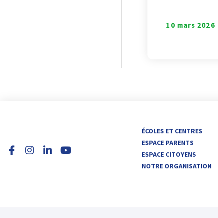
10 mars 2026
I
L
Y
ÉCOLES ET CENTRES
n
i
o
ESPACE PARENTS
s
n
u
ESPACE CITOYENS
t
k
t
NOTRE ORGANISATION
a
e
u
g
d
b
r
i
e
a
n
m
-
i