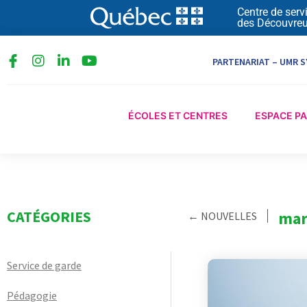
Aller
Centre de serv
des Découvreu
au
contenu
I
L
Y
PARTENARIAT – UMR S
n
i
o
s
n
u
t
k
t
a
e
u
ÉCOLES ET CENTRES
ESPACE P
g
d
b
r
i
e
a
n
m
-
i
n
CATÉGORIES
mar
← NOUVELLES
Service de garde
Pédagogie