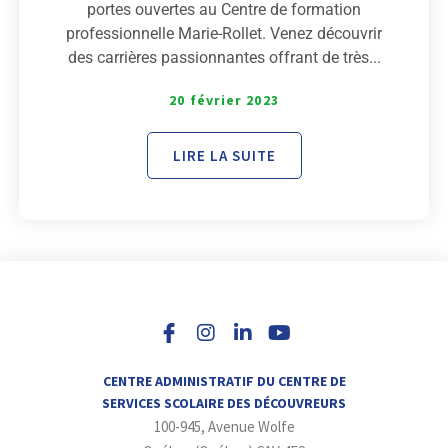
portes ouvertes au Centre de formation
professionnelle Marie-Rollet. Venez découvrir
des carrières passionnantes offrant de très...
20 février 2023
LIRE LA SUITE
I
L
Y
n
i
o
s
n
u
t
k
t
a
e
u
CENTRE ADMINISTRATIF DU CENTRE DE
g
d
b
SERVICES SCOLAIRE DES DÉCOUVREURS
r
i
e
100-945, Avenue Wolfe
a
n