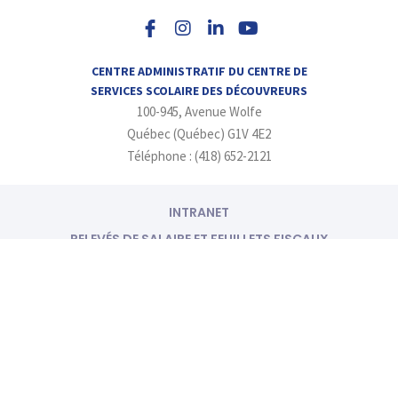
n
i
o
s
n
u
t
k
t
a
e
u
CENTRE ADMINISTRATIF DU CENTRE DE
g
d
b
SERVICES SCOLAIRE DES DÉCOUVREURS
r
i
e
100-945, Avenue Wolfe
a
n
m
-
Québec (Québec) G1V 4E2
i
Téléphone : (418) 652-2121
n
INTRANET
RELEVÉS DE SALAIRE ET FEUILLETS FISCAUX
RÉINITIALISER OU DÉVERROUILLER SON MOT DE PASSE
© Gouvernement du Québec, 2012