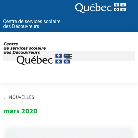
Aller
au
contenu
Centre de services scolaire
des Découvreurs
← NOUVELLES
mars 2020
Page
Page
Page
Page