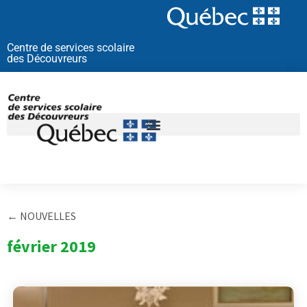
Aller
au
contenu
Centre de services scolaire
des Découvreurs
← NOUVELLES
février 2019
Page
Page
Page
Page
Page
Pa