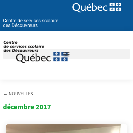
Aller
au
contenu
Centre de services scolaire
des Découvreurs
← NOUVELLES
décembre 2017
Page
Page
Page
Page