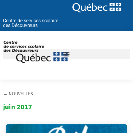
Aller
au
contenu
Centre de services scolaire
des Découvreurs
← NOUVELLES
juin 2017
Page
Page
Page
Page
Page
Page