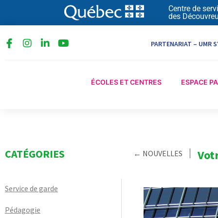
Aller
Centre de serv
des Découvreu
au
contenu
I
L
Y
PARTENARIAT – UMR S
n
i
o
s
n
u
t
k
t
a
e
u
ÉCOLES ET CENTRES
ESPACE P
g
d
b
r
i
e
a
n
m
-
i
n
CATÉGORIES
Vot
← NOUVELLES
Service de garde
Pédagogie