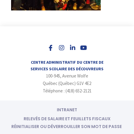
I
L
Y
n
i
o
s
n
u
t
k
t
a
e
u
CENTRE ADMINISTRATIF DU CENTRE DE
g
d
b
SERVICES SCOLAIRE DES DÉCOUVREURS
r
i
e
100-945, Avenue Wolfe
a
n
m
-
Québec (Québec) G1V 4E2
i
Téléphone : (418) 652-2121
n
INTRANET
RELEVÉS DE SALAIRE ET FEUILLETS FISCAUX
RÉINITIALISER OU DÉVERROUILLER SON MOT DE PASSE