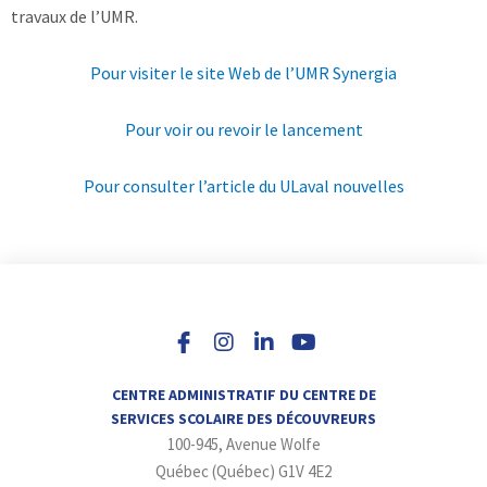
travaux de l’UMR.
Pour visiter le site Web de l’UMR Synergia
Pour voir ou revoir le lancement
Pour consulter l’article du ULaval nouvelles
I
L
Y
n
i
o
s
n
u
t
k
t
a
e
u
CENTRE ADMINISTRATIF DU CENTRE DE
g
d
b
SERVICES SCOLAIRE DES DÉCOUVREURS
r
i
e
100-945, Avenue Wolfe
a
n
m
-
Québec (Québec) G1V 4E2