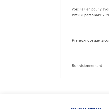
Voici le lien pour y a
id=%2Fpersonal%2F
Prenez-note que la c
Bon visionnement!
I
L
Y