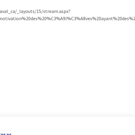
ulaval_ca/_layouts/15/stream.aspx?
0motivation%20des%20%C3%A9l%C3%A8ves%20ayant%20des%2
TRE DE