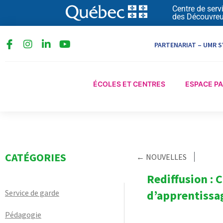
Aller
Centre de serv
des Découvreu
au
contenu
I
L
Y
PARTENARIAT – UMR S
n
i
o
s
n
u
t
k
t
a
e
u
ÉCOLES ET CENTRES
ESPACE P
g
d
b
r
i
e
a
n
m
-
i
n
CATÉGORIES
← NOUVELLES
Rediffusion : 
Service de garde
d’apprentissa
Pédagogie