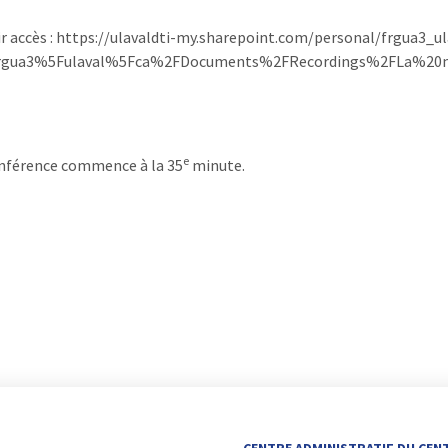
voir accès : https://ulavaldti-my.sharepoint.com/personal/frgua3_
frgua3%5Fulaval%5Fca%2FDocuments%2FRecordings%2FLa%2
e
onférence commence à la 35
minute.
CENTRE ADMINISTRATIF DU CEN