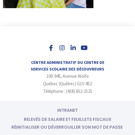
I
L
Y
n
i
o
s
n
u
t
k
t
a
e
u
CENTRE ADMINISTRATIF DU CENTRE DE
g
d
b
SERVICES SCOLAIRE DES DÉCOUVREURS
r
i
e
100-945, Avenue Wolfe
a
n
m
-
Québec (Québec) G1V 4E2
i
Téléphone : (418) 652-2121
n
INTRANET
RELEVÉS DE SALAIRE ET FEUILLETS FISCAUX
RÉINITIALISER OU DÉVERROUILLER SON MOT DE PASSE