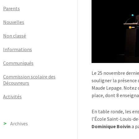
Parents
Nouvelles
Non classé
Informations
Communiqués
Le 25 novembre dernie
Commission scolaire des
souligner la présence 
Découvreurs
Maude Lepage. Notez q
place, dont 8 enseigna
Activités
En table ronde, les en
l’École Saint-Louis-de
Archives
Dominique Boivin
a p