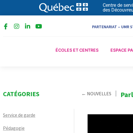
Aller
Centre de serv
des Découvreu
au
contenu
I
L
Y
PARTENARIAT – UMR S
n
i
o
s
n
u
t
k
t
a
e
u
ÉCOLES ET CENTRES
ESPACE P
g
d
b
r
i
e
a
n
m
-
i
n
CATÉGORIES
Par
← NOUVELLES
Service de garde
Pédagogie