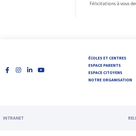
Félicitations à vous de
I
L
Y
ÉCOLES ET CENTRES
n
i
o
ESPACE PARENTS
s
n
u
ESPACE CITOYENS
t
k
t
NOTRE ORGANISATION
a
e
u
g
d
b
r
i
e
a
n
m
-
i
n
INTRANET
REL