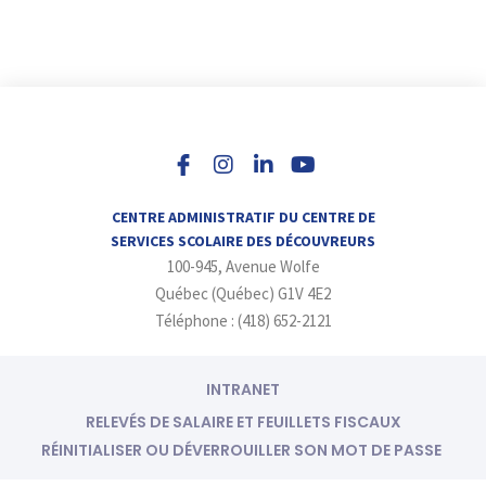
I
L
Y
n
i
o
s
n
u
t
k
t
a
e
u
CENTRE ADMINISTRATIF DU CENTRE DE
g
d
b
SERVICES SCOLAIRE DES DÉCOUVREURS
r
i
e
100-945, Avenue Wolfe
a
n
m
-
Québec (Québec) G1V 4E2
i
Téléphone : (418) 652-2121
n
INTRANET
RELEVÉS DE SALAIRE ET FEUILLETS FISCAUX
RÉINITIALISER OU DÉVERROUILLER SON MOT DE PASSE