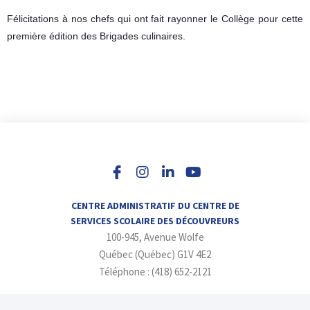
Félicitations à nos chefs qui ont fait rayonner le Collège pour cette
première édition des Brigades culinaires.
I
L
Y
n
i
o
s
n
u
t
k
t
a
e
u
CENTRE ADMINISTRATIF DU CENTRE DE
g
d
b
SERVICES SCOLAIRE DES DÉCOUVREURS
r
i
e
100-945, Avenue Wolfe
a
n
m
-
Québec (Québec) G1V 4E2
i
Téléphone : (418) 652-2121
n