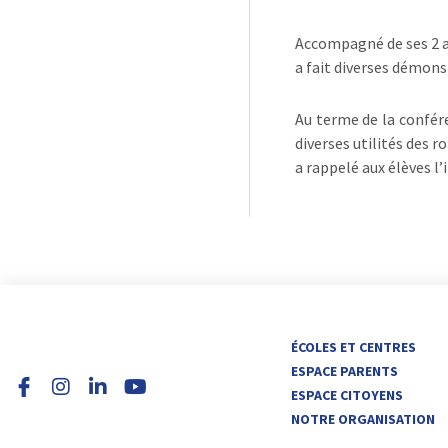
Accompagné de ses 2 as
a fait diverses démon
Au terme de la confére
diverses utilités des r
a rappelé aux élèves l
I
L
Y
ÉCOLES ET CENTRES
n
i
o
ESPACE PARENTS
s
n
u
ESPACE CITOYENS
t
k
t
NOTRE ORGANISATION
a
e
u
g
d
b