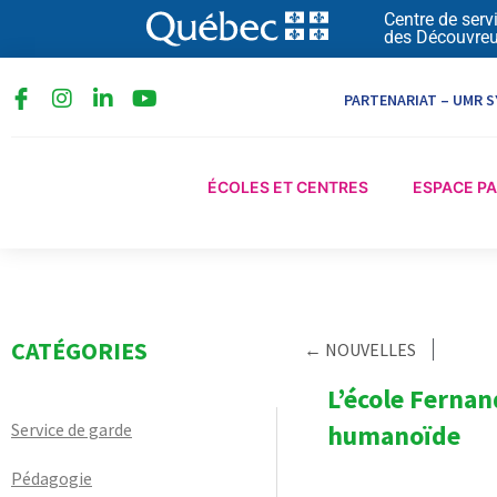
Aller
Centre de serv
des Découvreu
au
contenu
I
L
Y
PARTENARIAT – UMR S
n
i
o
s
n
u
t
k
t
a
e
u
ÉCOLES ET CENTRES
ESPACE P
g
d
b
r
i
e
a
n
m
-
i
n
CATÉGORIES
← NOUVELLES
L’école Fernan
Service de garde
humanoïde
Pédagogie