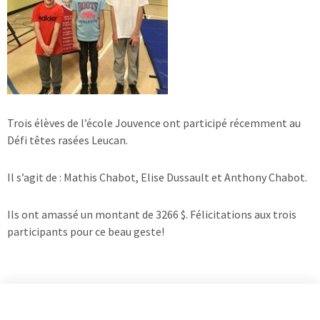
Trois élèves de l’école Jouvence ont participé récemment au
Défi têtes rasées Leucan.
Il s’agit de : Mathis Chabot, Elise Dussault et Anthony Chabot.
Ils ont amassé un montant de 3266 $. Félicitations aux trois
participants pour ce beau geste!
I
L
Y
n
i
o