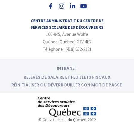
s
n
u
t
k
t
a
e
u
CENTRE ADMINISTRATIF DU CENTRE DE
g
d
b
SERVICES SCOLAIRE DES DÉCOUVREURS
r
i
e
100-945, Avenue Wolfe
a
n
m
-
Québec (Québec) G1V 4E2
i
Téléphone : (418) 652-2121
n
INTRANET
RELEVÉS DE SALAIRE ET FEUILLETS FISCAUX
RÉINITIALISER OU DÉVERROUILLER SON MOT DE PASSE
© Gouvernement du Québec, 2012