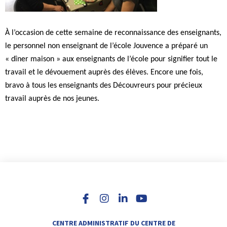
À l’occasion de cette semaine de reconnaissance des enseignants,
le personnel non enseignant de l’école Jouvence a préparé un
« dîner maison » aux enseignants de l’école pour signifier tout le
travail et le dévouement auprès des élèves. Encore une fois,
bravo à tous les enseignants des Découvreurs pour précieux
travail auprès de nos jeunes.
I
L
Y
n
i
o
s
n
u
t
k
t
a
e
u
CENTRE ADMINISTRATIF DU CENTRE DE