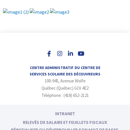
I
L
Y
n
i
o
s
n
u
t
k
t
a
e
u
CENTRE ADMINISTRATIF DU CENTRE DE
g
d
b
SERVICES SCOLAIRE DES DÉCOUVREURS
r
i
e
100-945, Avenue Wolfe
a
n
m
-
Québec (Québec) G1V 4E2
i
Téléphone : (418) 652-2121
n
INTRANET
RELEVÉS DE SALAIRE ET FEUILLETS FISCAUX