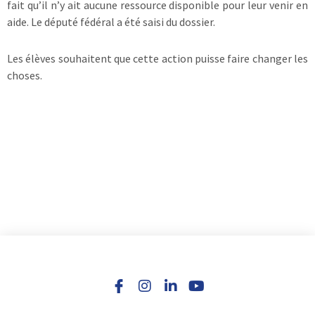
fait qu’il n’y ait aucune ressource disponible pour leur venir en
aide. Le député fédéral a été saisi du dossier.
Les élèves souhaitent que cette action puisse faire changer les
choses.
I
L
Y
n
i
o
s
n
u
t
k
t
a
e
u